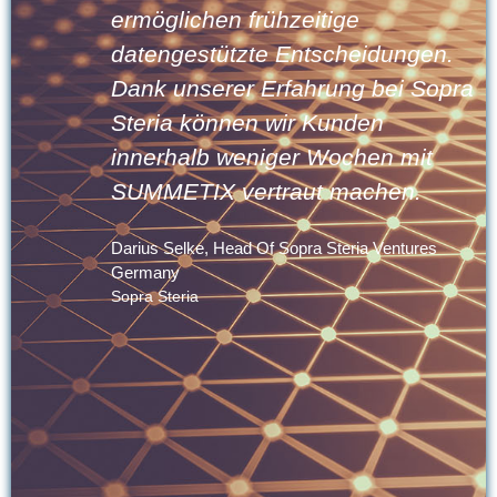
ermöglichen frühzeitige
datengestützte Entscheidungen.
Dank unserer Erfahrung bei Sopra
Steria können wir Kunden
.
innerhalb weniger Wochen mit
SUMMETIX vertraut machen.
Darius Selke, Head Of Sopra Steria Ventures
Germany
t
Sopra Steria