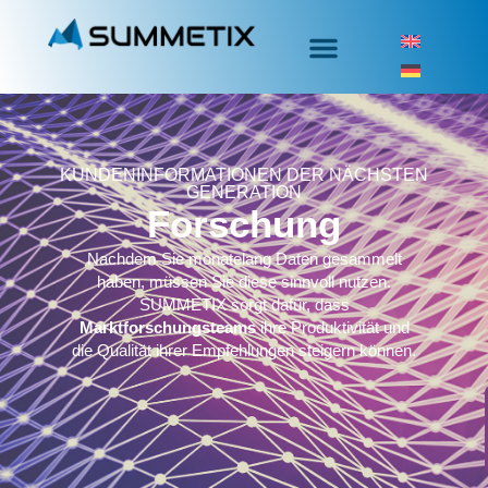
KUNDENINFORMATIONEN DER NÄCHSTEN
GENERATION
Forschung
Nachdem Sie monatelang Daten gesammelt
haben, müssen Sie diese sinnvoll nutzen.
SUMMETIX sorgt dafür, dass
Marktforschungsteams
ihre Produktivität und
die Qualität ihrer Empfehlungen steigern können.