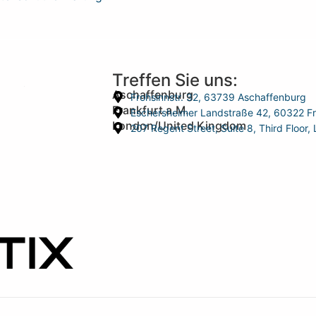
Treffen Sie uns:
Aschaffenburg
Frohsinnstr. 32, 63739 Aschaffenburg
Frankfurt a.M.
Eschersheimer Landstraße 42, 60322 Fr
London/United Kingdom
207 Regent Street, Suite 8, Third Floo