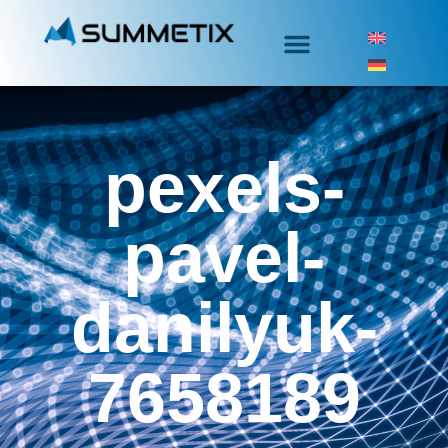
pexels-
pavel-
danilyuk-
7658189