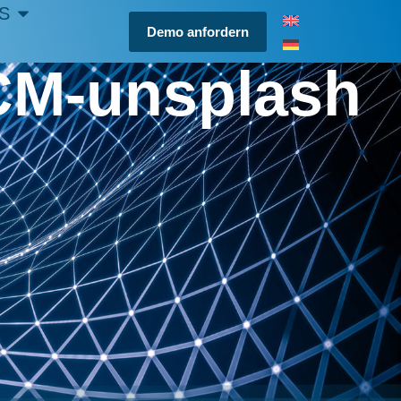
S
Demo anfordern
CM-unsplash