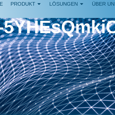
E
PRODUKT
LÖSUNGEN
ÜBER UN
ev-5YHEsQmki