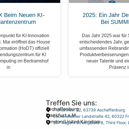
 Beim Neuen KI-
2025: Ein Jahr De
antenzentrum
Bei SUMM
npunkt für KI-Innovation
Das Jahr 2025 war fü
. Mai eröffnet das House
entscheidendes Jahr, g
formation (HoDT) offiziell
umfassenden Rebrandin
endungszentrum für KI
Produktverbesserungen,
mputing im Bertramshof
neuer Talente und ei
in
Präsenz 
Treffen Sie uns:
Aschaffenburg
Frohsinnstr. 32, 63739 Aschaffenburg
Frankfurt a.M.
Eschersheimer Landstraße 42, 60322 Fr
London/United Kingdom
207 Regent Street, Suite 8, Third Floo