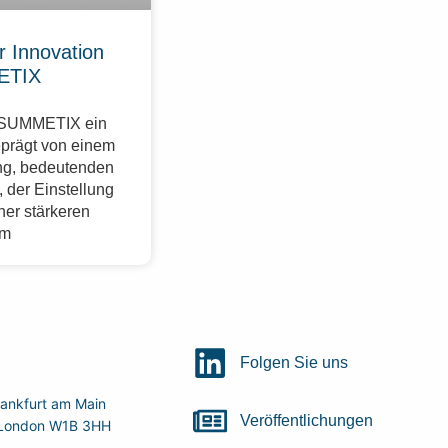
r Innovation
ETIX
r SUMMETIX ein
eprägt von einem
g, bedeutenden
 der Einstellung
ner stärkeren
im
Folgen Sie uns
ankfurt am Main
Veröffentlichungen
r, London W1B 3HH