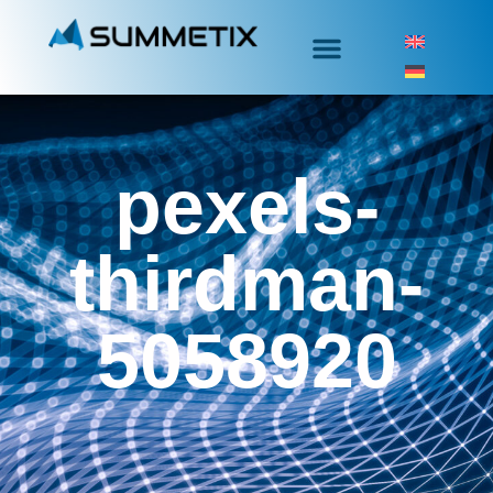
pexels-
thirdman-
5058920