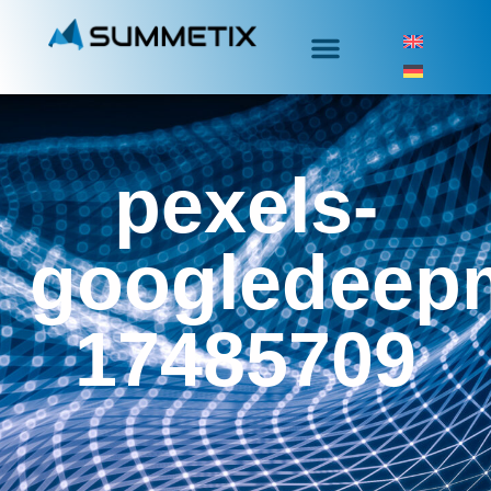
pexels-
googledeep
17485709