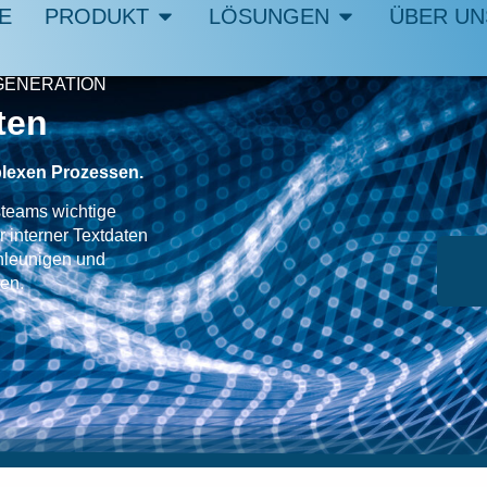
E
PRODUKT
LÖSUNGEN
ÜBER UN
GENERATION
ten
plexen Prozessen.
teams wichtige
 interner Textdaten
hleunigen und
en.