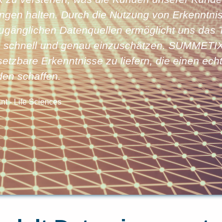
ungen halten. Durch die Nutzung von Erkenntni
zugänglichen Datenquellen ermöglicht uns das T
schnell und genau einzuschätzen. SUMMETIX s
etzbare Erkenntnisse zu liefern, die einen ech
en schaffen.
nt - Life Sciences