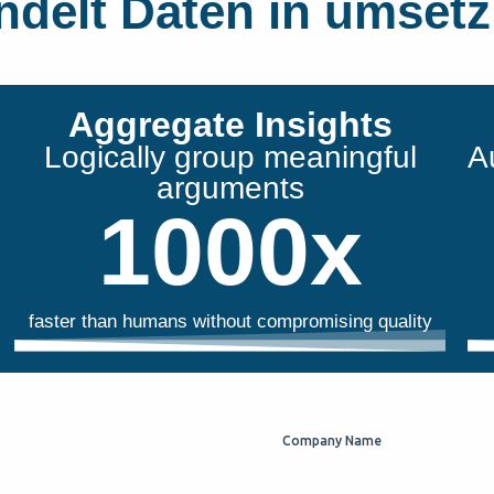
elt Daten in umsetz
Aggregate Insights
Logically group meaningful
A
arguments
1000
x
faster than humans without compromising quality