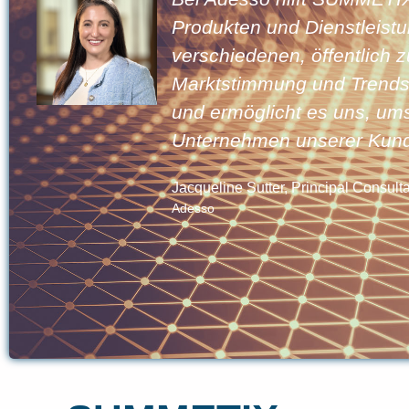
n,
Produkten und Dienstleist
 von
verschiedenen, öffentlich 
Marktstimmung und Trends 
und ermöglicht es uns, ums
Unternehmen unserer Kund
Jacqueline Sutter, Principal Consulta
Adesso