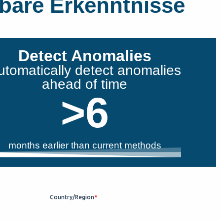
bare Erkenntnisse
Detect Anomalies
utomatically detect anomalies
ahead of time
>
6
months earlier than current methods