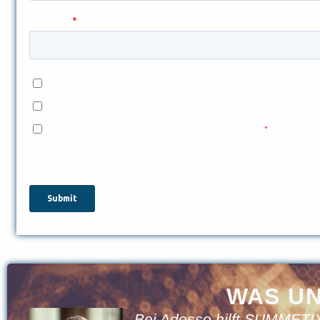
WAS U
 das
Bei Adesso hilft SUMMETIX