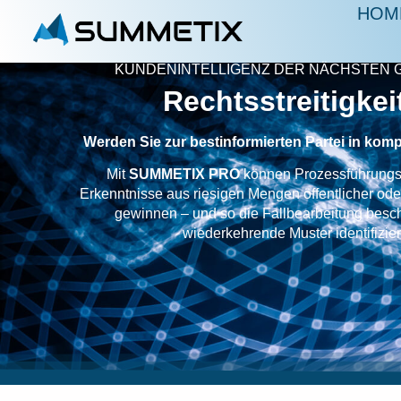
HOM
KUNDENINTELLIGENZ DER NÄCHSTEN 
Rechtsstreitigkei
Werden Sie zur bestinformierten Partei in kom
Mit
SUMMETIX PRO
können Prozessführungs
Erkenntnisse aus riesigen Mengen öffentlicher oder
gewinnen – und so die Fallbearbeitung besc
wiederkehrende Muster identifizier