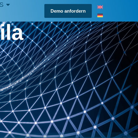
S
Demo anfordern
ila