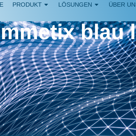
E
PRODUKT
LÖSUNGEN
ÜBER UN
mmetix blau l