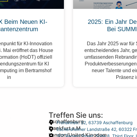
 Beim Neuen KI-
2025: Ein Jahr De
antenzentrum
Bei SUMM
npunkt für KI-Innovation
Das Jahr 2025 war fü
. Mai eröffnet das House
entscheidendes Jahr, g
formation (HoDT) offiziell
umfassenden Rebrandin
endungszentrum für KI
Produktverbesserungen,
mputing im Bertramshof
neuer Talente und ei
in
Präsenz 
Treffen Sie uns:
Aschaffenburg
Frohsinnstr. 32, 63739 Aschaffenburg
Frankfurt a.M.
Eschersheimer Landstraße 42, 60322 Fr
London/United Kingdom
207 Regent Street, Suite 8, Third Floo