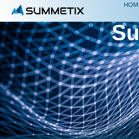
HOM
Su