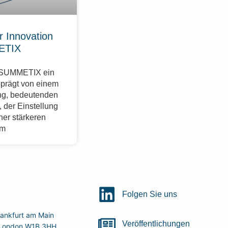
r Innovation
ETIX
r SUMMETIX ein
eprägt von einem
g, bedeutenden
 der Einstellung
ner stärkeren
im
Folgen Sie uns
ankfurt am Main
Veröffentlichungen
r, London W1B 3HH