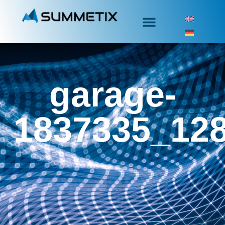
garage-
1837335_12