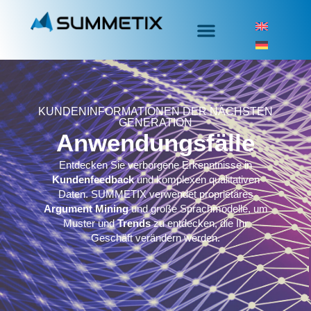
KUNDENINFORMATIONEN DER NÄCHSTEN
GENERATION
Anwendungsfälle
Entdecken Sie verborgene Erkenntnisse in
Kundenfeedback
und komplexen qualitativen
Daten. SUMMETIX verwendet proprietäres
Argument Mining
und große Sprachmodelle, um
Muster und
Trends
zu entdecken, die Ihr
Geschäft verändern werden.