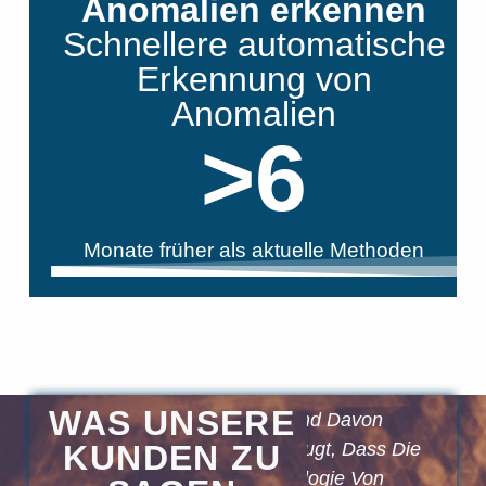
Anomalien erkennen
Schnellere automatische
Erkennung von
Anomalien
>
6
Monate früher als aktuelle Methoden
WAS UNSERE
fe Der
"In Zusammenarbeit Mit
"Wir Sind Davon
"Mit Hilfe 
nt-Mining-
KUNDEN ZU
Summetix Wollten Wir
Überzeugt, Dass Die
Argument-
 Des Deep-
Einen Einzigartigen
Technologie Von
Lösung De