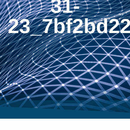
31-
23_7bf2bd22