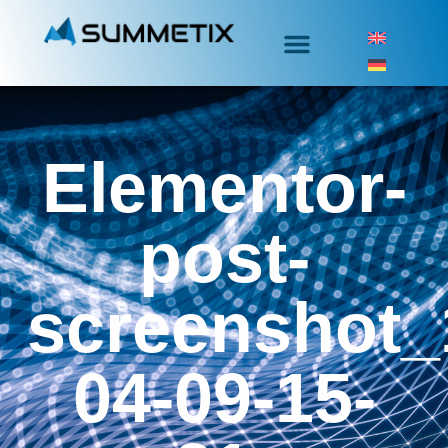
Elementor-
post-
screenshot_
04-09-15-