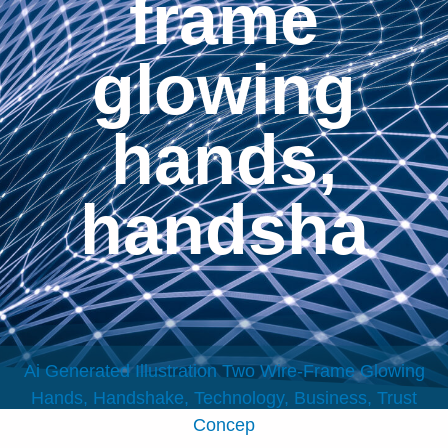
frame
glowing
hands,
handsha
Ai Generated Illustration Two Wire-Frame Glowing
Hands, Handshake, Technology, Business, Trust
Concep