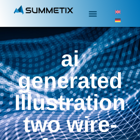
ai
generated
Illustration
two wire-