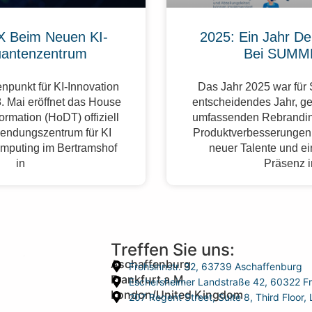
 Beim Neuen KI-
2025: Ein Jahr De
antenzentrum
Bei SUMM
npunkt für KI-Innovation
Das Jahr 2025 war fü
. Mai eröffnet das House
entscheidendes Jahr, g
formation (HoDT) offiziell
umfassenden Rebrandin
endungszentrum für KI
Produktverbesserungen,
mputing im Bertramshof
neuer Talente und ei
in
Präsenz 
Treffen Sie uns:
Aschaffenburg
Frohsinnstr. 32, 63739 Aschaffenburg
Frankfurt a.M.
Eschersheimer Landstraße 42, 60322 Fr
London/United Kingdom
207 Regent Street, Suite 8, Third Floo