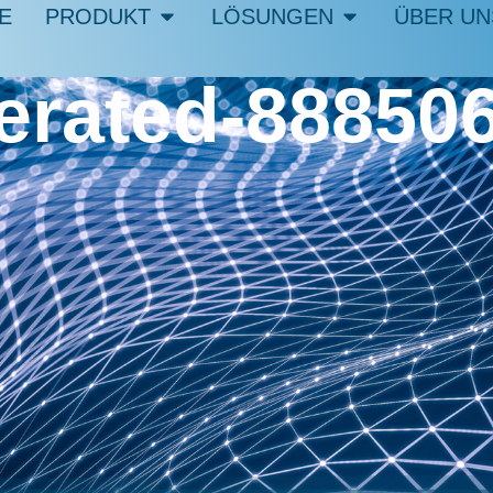
E
PRODUKT
LÖSUNGEN
ÜBER UN
nerated-88850