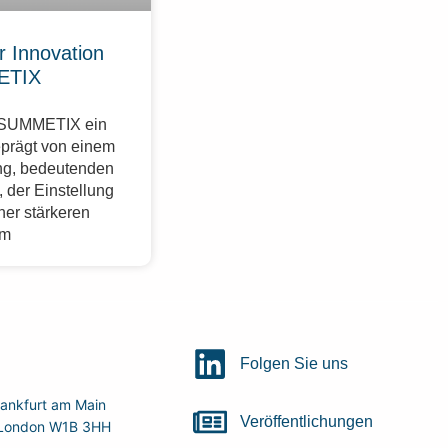
r Innovation
ETIX
r SUMMETIX ein
eprägt von einem
g, bedeutenden
 der Einstellung
ner stärkeren
im
Folgen Sie uns
ankfurt am Main
Veröffentlichungen
r, London W1B 3HH