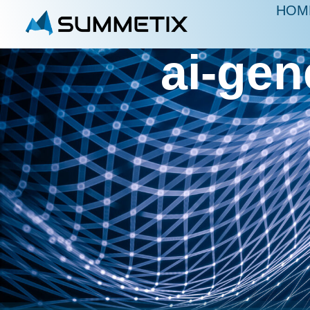
HOM
ai-ge