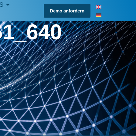
S
Demo anfordern
61_640