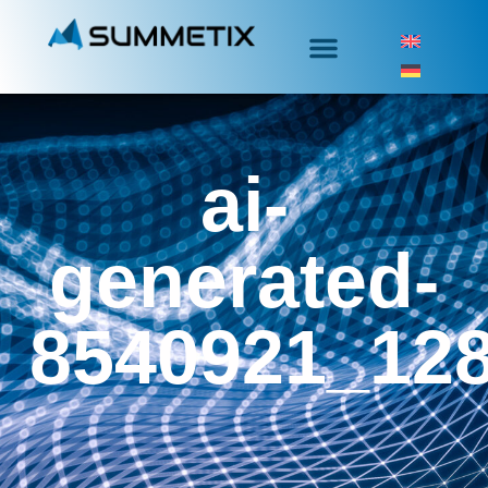
ai-
generated-
8540921_12