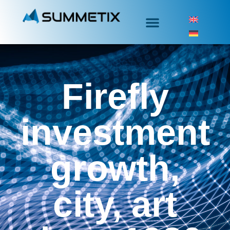
Firefly
investment
growth,
city, art