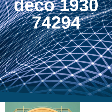
deco 1930
74294