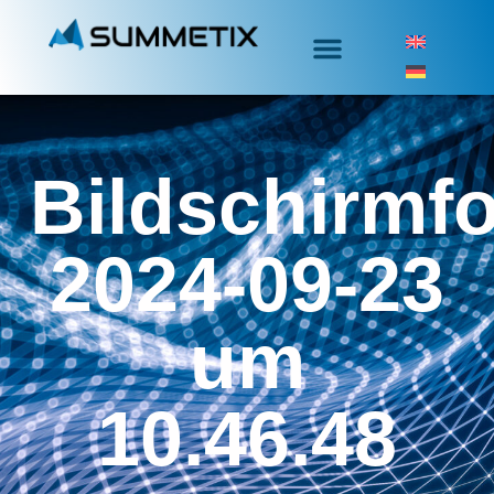
Bildschirmf
2024-09-23
um
10.46.48