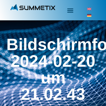
Bildschirmf
2024-02-20
um
21.02.43