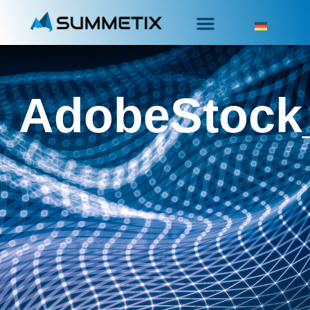
AdobeStock